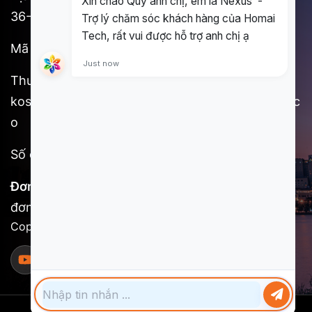
36-2 Shinjuku, Shinjuku-ku, Tokyo
Mã Postal: 160-0022
Thư điện tử:
kosuke.kawada@homai.co/song.huynh@homai.c
o
Số điện thoại: (+81) 9098527756
Đơn vị chịu trách nhiệm nội dung:
Homai Tech,
đơn vị trực thuộc SCSI
Copyright @ 2025 Homai Tech