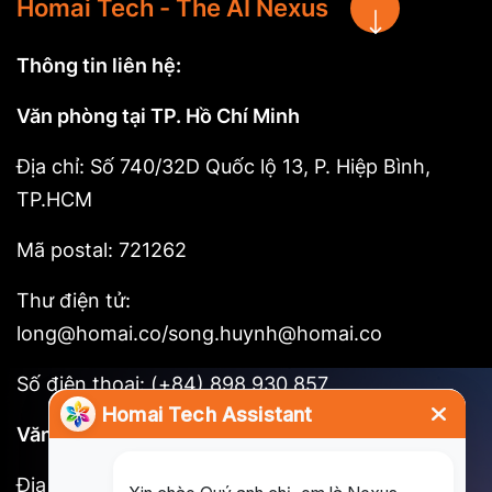
Homai Tech - The AI Nexus
Thông tin liên hệ:
Văn phòng tại TP. Hồ Chí Minh
Địa chỉ: Số 740/32D Quốc lộ 13, P. Hiệp Bình,
TP.HCM
Mã postal: 721262
Thư điện tử:
long@homai.co/song.huynh@homai.co
Số điện thoại: (+84) 898 930 857
Văn phòng tại Tokyo
Địa chỉ: 3F, Shinjuku No. 7 Hayama Building, 1-