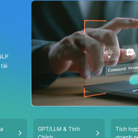
 NLP
tài
oa
GPT/LLM & Tinh
Tích hợp
Chỉnh
doanh n