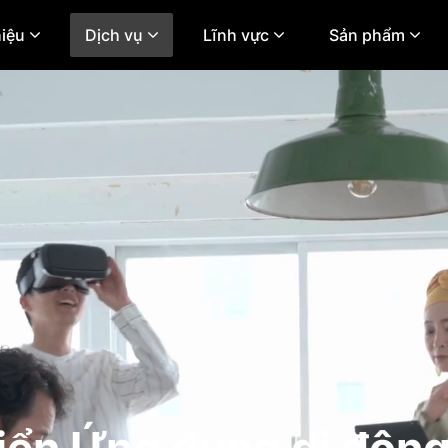
hiệu
Dịch vụ
Lĩnh vực
Sản phẩm
riển Ứng dụng di độn