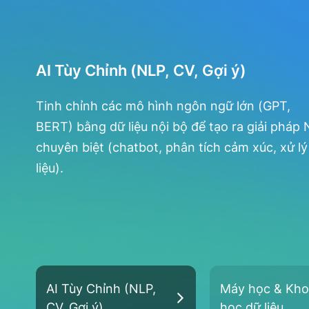
AI Tùy Chỉnh (NLP, CV, Gợi ý)
Tinh chỉnh các mô hình ngôn ngữ lớn (GPT,
BERT) bằng dữ liệu nội bộ để tạo ra giải pháp
chuyên biệt (chatbot, phân tích cảm xúc, xử lý 
liệu).
AI Tùy Chỉnh (NLP,
Máy học & Kh
CV, Gợi ý)
học dữ liệu