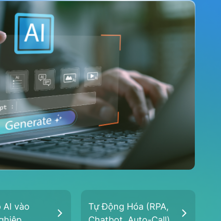
 AI vào
Tự Động Hóa (RPA,
ghiệp
Chatbot, Auto-Call)