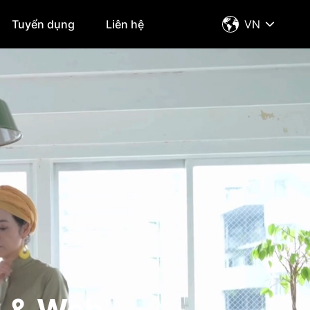
Tuyển dụng
Liên hệ
VN
g & Web