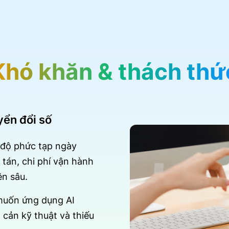
Khó khăn & thách thứ
ển đổi số
 độ phức tạp ngày
 tán, chi phí vận hành
ên sâu.
muốn ứng dụng AI
 cản kỹ thuật và thiếu