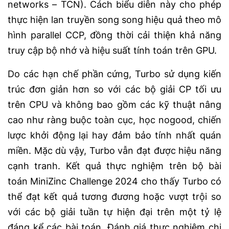
networks – TCN). Cách biểu diễn này cho phép
thực hiện lan truyền song song hiệu quả theo mô
hình parallel CCP, đồng thời cải thiện khả năng
truy cập bộ nhớ và hiệu suất tính toán trên GPU.
Do các hạn chế phần cứng, Turbo sử dụng kiến
trúc đơn giản hơn so với các bộ giải CP tối ưu
trên CPU và không bao gồm các kỹ thuật nâng
cao như ràng buộc toàn cục, học nogood, chiến
lược khởi động lại hay đảm bảo tính nhất quán
miền. Mặc dù vậy, Turbo vẫn đạt được hiệu năng
cạnh tranh. Kết quả thực nghiệm trên bộ bài
toán MiniZinc Challenge 2024 cho thấy Turbo có
thể đạt kết quả tương đương hoặc vượt trội so
với các bộ giải tuần tự hiện đại trên một tỷ lệ
đáng kể các bài toán. Đánh giá thực nghiệm chi