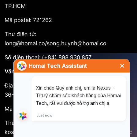
TP.HCM
Mã postal: 721262
Thư điện tử:
long@homai.co/song.huynh@homai.co
Số điện thoại: (+84) 898 930 857
Văn phòng tại Tokyo
Địa chỉ: 3F, Shinjuku No. 7 Hayama Building, 1-
36-2 Shinjuku, Shinjuku-ku, Tokyo
Mã Postal: 160-0022
Thư điện tử:
kosuke.kawada@homai.co/song.huynh@homai.c