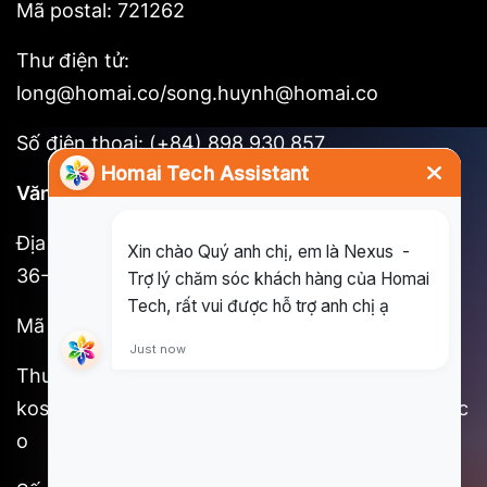
Mã postal: 721262
Thư điện tử:
long@homai.co/song.huynh@homai.co
Số điện thoại: (+84) 898 930 857
Văn phòng tại Tokyo
Địa chỉ: 3F, Shinjuku No. 7 Hayama Building, 1-
36-2 Shinjuku, Shinjuku-ku, Tokyo
Mã Postal: 160-0022
Thư điện tử:
kosuke.kawada@homai.co/song.huynh@homai.c
o