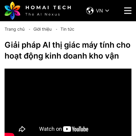
VN
Trang chủ
⁃
Giới thiệu
⁃
Tin tức
Giải pháp AI thị giác máy tính cho
hoạt động kinh doanh kho vận
" allowfullscreen="allowfullscreen">