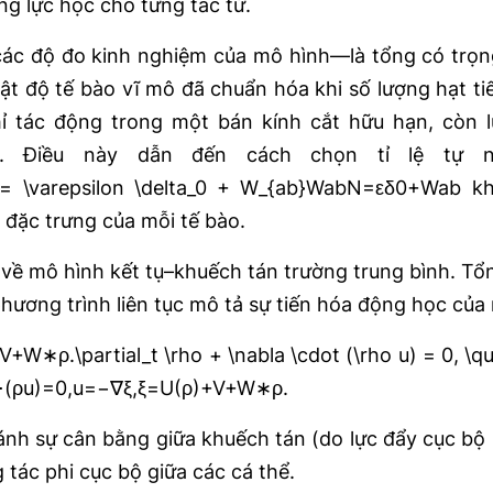
g lực học cho từng tác tử.
 các độ đo kinh nghiệm của mô hình—là tổng có trọng
ật độ tế bào vĩ mô đã chuẩn hóa khi số lượng hạt ti
hỉ tác động trong một bán kính cắt hữu hạn, còn 
12). Điều này dẫn đến cách chọn tỉ lệ tự 
\varepsilon \delta_0 + W_{ab}WabN​=εδ0​+Wab​ k
ch đặc trưng của mỗi tế bào.
ụ về mô hình kết tụ–khuếch tán trường trung bình. T
hương trình liên tục mô tả sự tiến hóa động học của
∗ρ.\partial_t \rho + \nabla \cdot (\rho u) = 0, \qua
+∇⋅(ρu)=0,u=−∇ξ,ξ=U(ρ)+V+W∗ρ.
nh sự cân bằng giữa khuếch tán (do lực đẩy cục bộ h
 tác phi cục bộ giữa các cá thể.