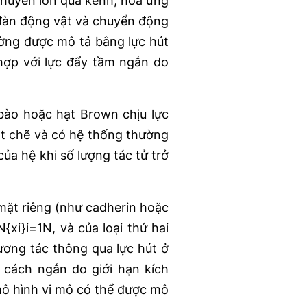
chuyển ion qua kênh, hóa ứng
 đàn động vật và chuyển động
ường được mô tả bằng lực hút
 hợp với lực đẩy tầm ngắn do
bào hoặc hạt Brown chịu lực
hặt chẽ và có hệ thống thường
của hệ khi số lượng tác tử trở
ề mặt riêng (như cadherin hoặc
{xi​}i=1N​, và của loại thứ hai
tương tác thông qua lực hút ở
 cách ngắn do giới hạn kích
 mô hình vi mô có thể được mô