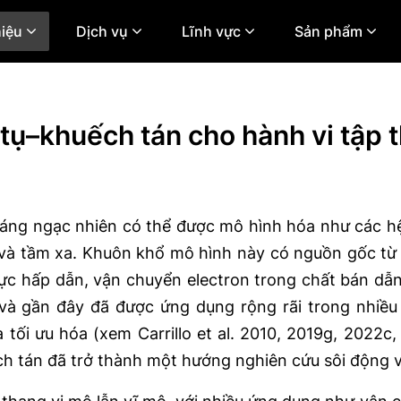
hiệu
Dịch vụ
Lĩnh vực
Sản phẩm
 tụ–khuếch tán cho hành vi tập 
đáng ngạc nhiên có thể được mô hình hóa như các 
và tầm xa. Khuôn khổ mô hình này có nguồn gốc từ l
c hấp dẫn, vận chuyển electron trong chất bán dẫn
và gần đây đã được ứng dụng rộng rãi trong nhiều 
tối ưu hóa (xem Carrillo et al. 2010, 2019g, 2022c, 
ch tán đã trở thành một hướng nghiên cứu sôi động 