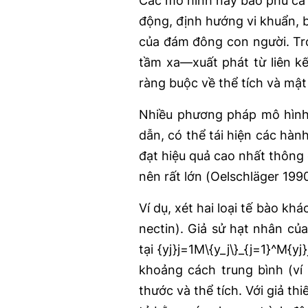
Các mô hình này bao phủ cả 
động, định hướng vi khuẩn, 
của đám đông con người. Tro
tầm xa—xuất phát từ liên kế
ràng buộc về thể tích và mật
Nhiều phương pháp mô hình 
dẫn, có thể tái hiện các hàn
đạt hiệu quả cao nhất thông q
nên rất lớn (Oelschläger 1990
Ví dụ, xét hai loại tế bào kh
nectin). Giả sử hạt nhân của l
tại {yj}j=1M\{y_j\}_{j=1}^M{
khoảng cách trung bình (ví
thước và thể tích. Với giả t