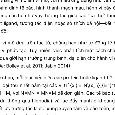
thang vi mô lẫn vĩ mô, với nhiều ứng dụng như vận 
bám dính tế bào, hình thành mạch máu, hành vi bầy
ng các hệ như vậy, tương tác giữa các “cá thể” th
t ligand, tương tác điện hoặc sở thích xã hội—kết
 độ.
vi mô dựa trên tác tử, chẳng hạn như tự động tế 
h vi phức tạp. Tuy nhiên, việc phân tích một cách c
ua giới hạn trường trung bình, đại diện cho hành vi 
a; Bolley et al. 2011; Jabin 2014).
ác nhau, mỗi loại biểu hiện các protein hoặc ligand b
oại thứ nhất nằm tại các vị trí {xi}i=1N\{x_i\}_{i=1}^N
yj​}j=1M​, với N=MN = MN=M để đơn giản. Các tế bào 
 dụ thông qua filopodia) và lực đẩy mạnh ở khoảng
hiết lực tương tác là đối xứng xuyên tâm và bảo toàn,