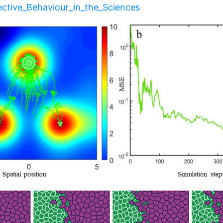
ective_Behaviour_in_the_Sciences