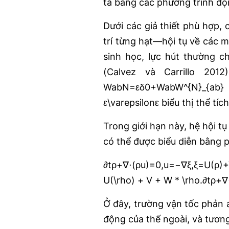
tả bằng các phương trình độn
Dưới các giả thiết phù hợp,
trí từng hạt—hội tụ về các m
sinh học, lực hút thường c
(Calvez và Carrillo 20
WabN=εδ0+WabW^{N}_{ab} = 
ε\varepsilonε biểu thị thể tí
Trong giới hạn này, hệ hội t
có thể được biểu diễn bằng p
∂tρ+∇⋅(ρu)=0,u=−∇ξ,ξ=U(ρ)+V+W
U(\rho) + V + W * \rho.∂t​ρ
Ở đây, trường vận tốc phản á
động của thế ngoài, và tương