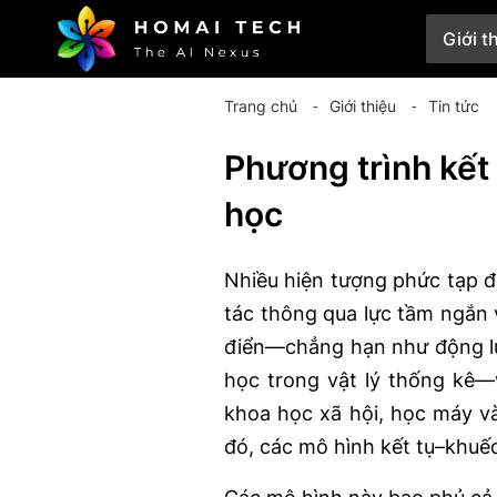
Giới t
Trang chủ
⁃
Giới thiệu
⁃
Tin tức
Phương trình kết
học
Nhiều hiện tượng phức tạp 
tác thông qua lực tầm ngắn 
điển—chẳng hạn như động lự
học trong vật lý thống kê—
khoa học xã hội, học máy và 
đó, các mô hình kết tụ–khuế