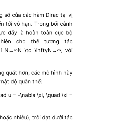
 số của các hàm Dirac tại vị
ến tới vô hạn. Trong bối cảnh
lực đẩy là hoàn toàn cục bộ
nhiên cho thế tương tác
hi N→∞N \to \inftyN→∞, với
ổng quát hơn, các mô hình này
 mật độ quần thể:
d u = -\nabla \xi, \quad \xi =
oặc nhiễu), trôi dạt dưới tác