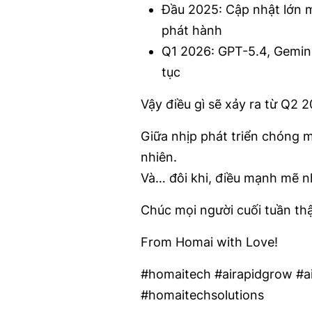
Đầu 2025: Cập nhật lớn m
phát hành
Q1 2026: GPT-5.4, Gemin
tục
Vậy điều gì sẽ xảy ra từ Q2 2
Giữa nhịp phát triển chóng m
nhiên.
Và… đôi khi, điều mạnh mẽ nh
Chúc mọi người cuối tuần thậ
From Homai with Love!
#homaitech #airapidgrow #ai
#homaitechsolutions