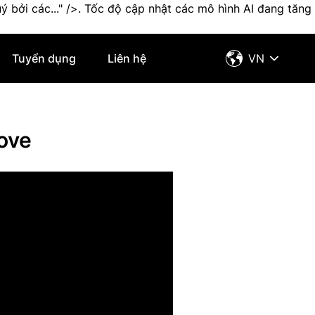
 bởi các..." />
. Tốc độ cập nhật các mô hình AI đang tăng
Tuyển dụng
Liên hệ
VN
Love