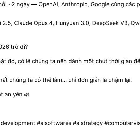
ỗi ~2 ngày — OpenAI, Anthropic, Google cùng các p
i 2.5, Claude Opus 4, Hunyuan 3.0, DeepSeek V3, Qw
026 trở đi?
ặt đó, có lẽ chúng ta nên dành một chút thời gian đ
ất chúng ta có thể làm… chỉ đơn giản là chậm lại.
t an yên 🌿
development #aisoftwares #aistrategy #computervisi