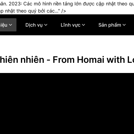
ân. 2023: Các mô hình nền tảng lớn được cập nhật theo quý
 nhật theo quý bởi các..." />
hiệu
Dịch vụ
Lĩnh vực
Sản phẩm
thiên nhiên - From Homai with 
creen">