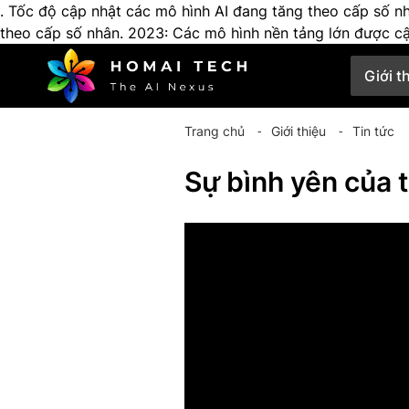
. Tốc độ cập nhật các mô hình AI đang tăng theo cấp số nh
theo cấp số nhân. 2023: Các mô hình nền tảng lớn được cập
Giới t
Trang chủ
⁃
Giới thiệu
⁃
Tin tức
Sự bình yên của 
" allowfullscreen="allowfulls