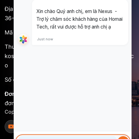
Địa chỉ: 3F, Shinjuku No. 7 Hayama Building, 1-
36-2 Shinjuku, Shinjuku-ku, Tokyo
Mã Postal: 160-0022
Thư điện tử:
kosuke.kawada@homai.co/song.huynh@homai.c
o
Số điện thoại: (+81) 9098527756
Đơn vị chịu trách nhiệm nội dung:
Homai Tech,
đơn vị trực thuộc SCSI
Copyright @ 2025 Homai Tech